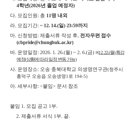
4
학년
(2026
년 졸업 예정자
)
다
.
모집인원
:
총
11
명 내외
라
.
모집기간
:
~
12. 14.(
일
) 23:59
까지
마
.
신청방법
:
제출서류 작성 후
,
전자우편 접수
(cbpride@chungbuk.ac.kr)
바
.
운영일정
: 2026. 1. 26.(
월
) ~ 2. 6.(
금
)
※
12. 22.(
월
)
특강
예정
(
상황에 따라 일정 변동 가능
)
사
.
운영장소
:
오송 충북대학교 의생명연구관
(
청주시
흥덕구 오송읍 오송생명
1
로
194-5)
아
.
세부사항
: <
붙임
>
문서 참조
붙임
1.
모집 공고
1
부
.
2.
제출서류 서식
1
부
.
끝
.