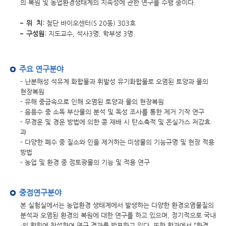
의 복원 및 농업환경생태계의 지속성에 관한 연구를 수행 중이다.
위 치:
첨단 바이오센터(S 20동) 303호
구성원:
지도교수, 석사3명, 학부생 3명
주요 연구분야
- 난분해성 석유계 화합물과 휘발성 유기화합물로 오염된 토양과 물의
현장복원
- 유해 중금속으로 인해 오염된 토양과 물의 현장복원
- 음용수 중 소독 부산물의 분석 및 독성 조사를 통한 제거 기작 연구
- 무경운 및 경운 방법에 의한 콩 재배 시 탄소축적 및 온실가스 저감효
과
- 다양한 폐수 중 질소와 인을 제거하는 미생물의 기능규명 및 현장 적용
방법
- 농업 및 환경 중 점토광물의 기능 및 적용 연구
중점연구분야
본 실험실에서는 농업환경 생태계에서 발생하는 다양한 환경오염물질의
분석과 오염된 환경의 복원에 대한 연구를 하고 있으며, 정기적으로 국내
∙외 학회에 참석하여 연구 결과를 발표하고 있다. 또한 학과에서 “환경