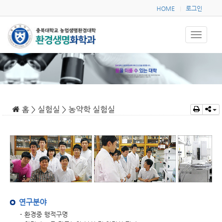
HOME
로그인
|
홈 > 실험실 > 농약학 실험실
연구분야
- 환경중 행적구명